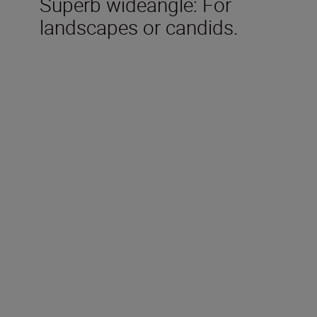
Superb wideangle: For
landscapes or candids.
Technical Specifications
Lens Construction Elements /
Groups
9 / 9
Closest Marked Focusing
Distance [m]