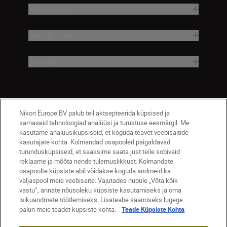
Inspiration
Help & Support
Company
Nikon Europe BV palub teil aktsepteerida küpsised ja
sarnaseid tehnoloogiad analüüsi ja turustuse eesmärgil. Me
kasutame analüüsiküpsiseid, et koguda teavet veebisaitide
kasutajate kohta. Kolmandad osapooled paigaldavad
turundusküpsiseid, et saaksime saata just teile sobivaid
Eesti
Nikon Sites
reklaame ja mõõta nende tulemuslikkust. Kolmandate
osapoolte küpsiste abil võidakse koguda andmeid ka
Contact Us
Privacy Notice
Terms of Use
väljaspool meie veebisaite. Vajutades nupule „Võta kõik
Cookie Notice
Cookie Settings
vastu“, annate nõusoleku küpsiste kasutamiseks ja oma
© 2026 Nikon
isikuandmete töötlemiseks. Lisateabe saamiseks lugege
palun meie teadet küpsiste kohta.
Teade Küpsiste Kohta