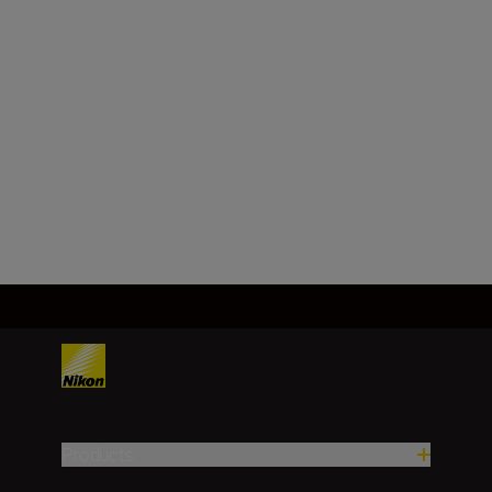
0.3
Filter Attachment Size [mm]
52
Load More
Products