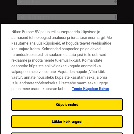
Inspiration
Help & Support
Nikon Europe BV palub teil aktsepteerida küpsised ja
Company
sarnaseid tehnoloogiad analüüsi ja turustuse eesmärgil. Me
kasutame analüüsiküpsiseid, et koguda teavet veebisaitide
kasutajate kohta. Kolmandad osapooled paigaldavad
turundusküpsiseid, et saaksime saata just teile sobivaid
reklaame ja mõõta nende tulemuslikkust. Kolmandate
osapoolte küpsiste abil võidakse koguda andmeid ka
väljaspool meie veebisaite. Vajutades nupule „Võta kõik
vastu“, annate nõusoleku küpsiste kasutamiseks ja oma
isikuandmete töötlemiseks. Lisateabe saamiseks lugege
palun meie teadet küpsiste kohta.
Teade Küpsiste Kohta
Eesti
Nikon Sites
Contact Us
Privacy Notice
Terms of Use
Küpsiseaded
Cookie Notice
Cookie Settings
© 2026 Nikon
Lükka kõik tagasi