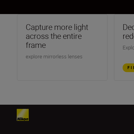
Capture more light
Dec
across the entire
red
frame
Explo
explore mirrorless lenses
F