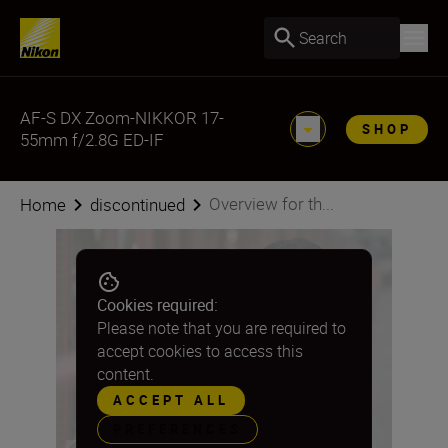
Search
AF-S DX Zoom-NIKKOR 17-
SHOP
55mm f/2.8G ED-IF
Overview for th...
Home
discontinued
Cookies required:
Please note that you are required to
accept cookies to access this
content.
ACCEPT ALL
PREFERENCES