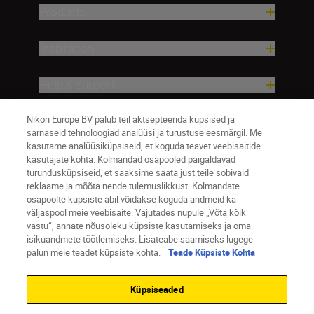
Products
Inspiration
Help & Support
Nikon Europe BV palub teil aktsepteerida küpsised ja
Company
sarnaseid tehnoloogiad analüüsi ja turustuse eesmärgil. Me
kasutame analüüsiküpsiseid, et koguda teavet veebisaitide
kasutajate kohta. Kolmandad osapooled paigaldavad
turundusküpsiseid, et saaksime saata just teile sobivaid
reklaame ja mõõta nende tulemuslikkust. Kolmandate
osapoolte küpsiste abil võidakse koguda andmeid ka
väljaspool meie veebisaite. Vajutades nupule „Võta kõik
vastu“, annate nõusoleku küpsiste kasutamiseks ja oma
isikuandmete töötlemiseks. Lisateabe saamiseks lugege
palun meie teadet küpsiste kohta.
Teade Küpsiste Kohta
Eesti
Nikon Sites
Contact Us
Privacy Notice
Terms of Use
Küpsiseaded
Cookie Notice
Cookie Settings
© 2026 Nikon