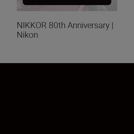
NIKKOR 80th Anniversary |
Nikon
Professional class Zoom Nikkor lens for
Digital
135 picture angle equivalent of a 25.5-
82.5mm zoom
Three ED glass elements minimise
chromatic aberration with higher
resolution and superior contrast
Nikon exclusive SWM (Silent Wave Motor)
for whisper quiet and fast Autofocus.