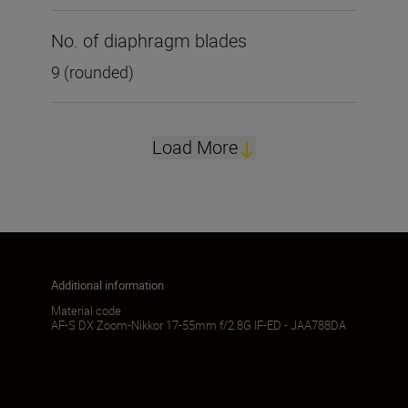
No. of diaphragm blades
9 (rounded)
Load More
Additional information
Material code
AF-S DX Zoom-Nikkor 17-55mm f/2.8G IF-ED - JAA788DA