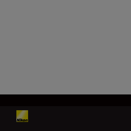
effective pixels.)
Image
sensor
1/2.3-in.type, CMOS, Total pixels:
approx. 16.79 million
Load More