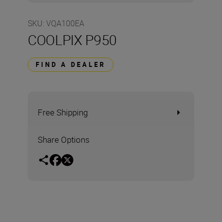
SKU
:
VQA100EA
COOLPIX P950
FIND A DEALER
Free Shipping
Share Options