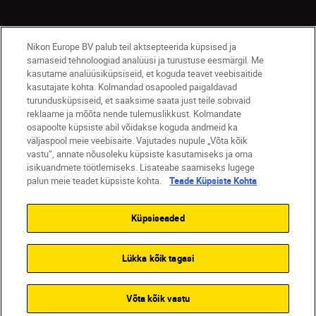
Nikon Europe BV palub teil aktsepteerida küpsised ja
sarnaseid tehnoloogiad analüüsi ja turustuse eesmärgil. Me
kasutame analüüsiküpsiseid, et koguda teavet veebisaitide
kasutajate kohta. Kolmandad osapooled paigaldavad
turundusküpsiseid, et saaksime saata just teile sobivaid
Eesti
Nikon Sites
reklaame ja mõõta nende tulemuslikkust. Kolmandate
osapoolte küpsiste abil võidakse koguda andmeid ka
Contact Us
Privacy Notice
Terms of Use
väljaspool meie veebisaite. Vajutades nupule „Võta kõik
Cookie Notice
Cookie Settings
vastu“, annate nõusoleku küpsiste kasutamiseks ja oma
© 2026 Nikon
isikuandmete töötlemiseks. Lisateabe saamiseks lugege
palun meie teadet küpsiste kohta.
Teade Küpsiste Kohta
Küpsiseaded
SKIP
Lükka kõik tagasi
Võta kõik vastu