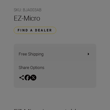
SKU
:
BJA003AB
EZ-Micro
FIND A DEALER
Free Shipping
Share Options