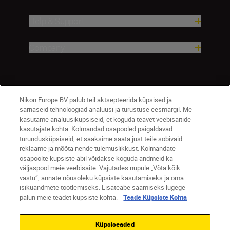
Help & Support
Company
Nikon Europe BV palub teil aktsepteerida küpsised ja
sarnaseid tehnoloogiad analüüsi ja turustuse eesmärgil. Me
kasutame analüüsiküpsiseid, et koguda teavet veebisaitide
kasutajate kohta. Kolmandad osapooled paigaldavad
turundusküpsiseid, et saaksime saata just teile sobivaid
Eesti
Nikon Sites
reklaame ja mõõta nende tulemuslikkust. Kolmandate
osapoolte küpsiste abil võidakse koguda andmeid ka
Contact Us
Privacy Notice
Terms of Use
väljaspool meie veebisaite. Vajutades nupule „Võta kõik
Cookie Notice
Cookie Settings
vastu“, annate nõusoleku küpsiste kasutamiseks ja oma
© 2026 Nikon
isikuandmete töötlemiseks. Lisateabe saamiseks lugege
palun meie teadet küpsiste kohta.
Teade Küpsiste Kohta
Küpsiseaded
SKIP