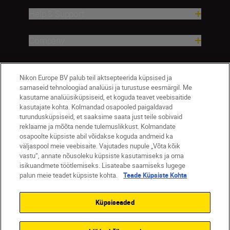
Help & Support
Company
Nikon Europe BV palub teil aktsepteerida küpsised ja
sarnaseid tehnoloogiad analüüsi ja turustuse eesmärgil. Me
kasutame analüüsiküpsiseid, et koguda teavet veebisaitide
kasutajate kohta. Kolmandad osapooled paigaldavad
turundusküpsiseid, et saaksime saata just teile sobivaid
reklaame ja mõõta nende tulemuslikkust. Kolmandate
osapoolte küpsiste abil võidakse koguda andmeid ka
Eesti
Nikon Sites
väljaspool meie veebisaite. Vajutades nupule „Võta kõik
Contact Us
Privacy Notice
Terms of Use
vastu“, annate nõusoleku küpsiste kasutamiseks ja oma
isikuandmete töötlemiseks. Lisateabe saamiseks lugege
Cookie Notice
Cookie Settings
palun meie teadet küpsiste kohta.
Teade Küpsiste Kohta
© 2026 Nikon
Küpsiseaded
SKIP