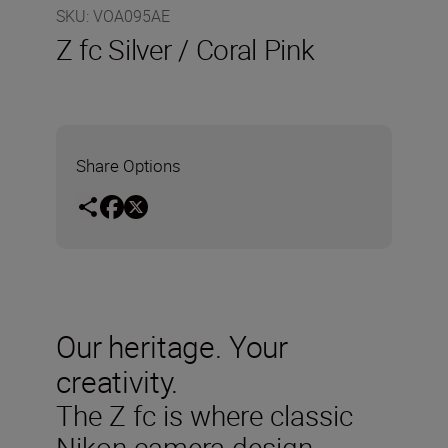
SKU
:
VOA095AE
Z fc Silver / Coral Pink
Share Options
Our heritage. Your
creativity.
The Z fc is where classic
Nikon camera design