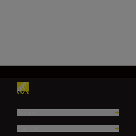
NIKKOR Z 40mm
f/2 (SE)
SHOP
Products
Inspiration