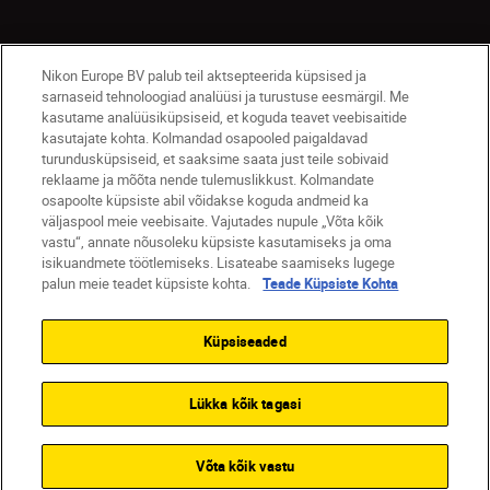
Nikon Europe BV palub teil aktsepteerida küpsised ja
sarnaseid tehnoloogiad analüüsi ja turustuse eesmärgil. Me
kasutame analüüsiküpsiseid, et koguda teavet veebisaitide
kasutajate kohta. Kolmandad osapooled paigaldavad
turundusküpsiseid, et saaksime saata just teile sobivaid
Eesti
Nikon Sites
reklaame ja mõõta nende tulemuslikkust. Kolmandate
osapoolte küpsiste abil võidakse koguda andmeid ka
Contact Us
Privacy Notice
Terms of Use
väljaspool meie veebisaite. Vajutades nupule „Võta kõik
Cookie Notice
Cookie Settings
vastu“, annate nõusoleku küpsiste kasutamiseks ja oma
© 2026 Nikon
isikuandmete töötlemiseks. Lisateabe saamiseks lugege
palun meie teadet küpsiste kohta.
Teade Küpsiste Kohta
Küpsiseaded
SKIP
Lükka kõik tagasi
Võta kõik vastu