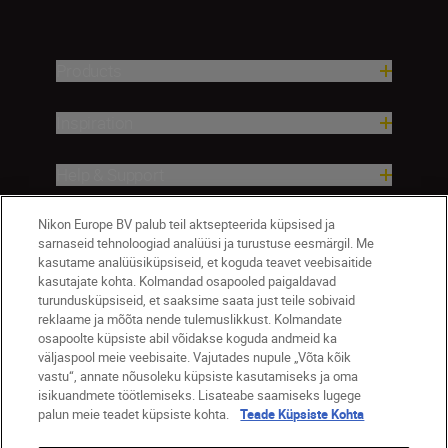
Products
Inspiration
Help & Support
Nikon Europe BV palub teil aktsepteerida küpsised ja
Company
sarnaseid tehnoloogiad analüüsi ja turustuse eesmärgil. Me
kasutame analüüsiküpsiseid, et koguda teavet veebisaitide
kasutajate kohta. Kolmandad osapooled paigaldavad
turundusküpsiseid, et saaksime saata just teile sobivaid
reklaame ja mõõta nende tulemuslikkust. Kolmandate
osapoolte küpsiste abil võidakse koguda andmeid ka
väljaspool meie veebisaite. Vajutades nupule „Võta kõik
vastu“, annate nõusoleku küpsiste kasutamiseks ja oma
isikuandmete töötlemiseks. Lisateabe saamiseks lugege
palun meie teadet küpsiste kohta.
Teade Küpsiste Kohta
Eesti
Nikon Sites