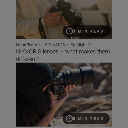
3 MIN READ
Nikon Team
•
18 Sep 2023
•
Spotlight On
NIKKOR S lenses – what makes them
different?
The magic of primes
5 MIN READ