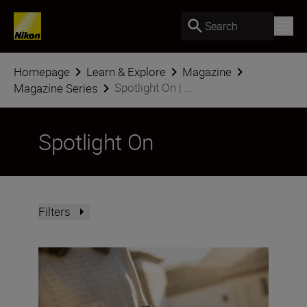
Search
Homepage
Learn & Explore
Magazine
Spotlight On | ...
Magazine Series
Spotlight On
Filters
NIKKOR S lenses – what makes them different?