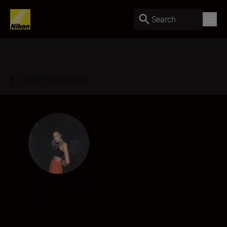
Search
Back to Overview
Lou Jasmine
Creator
•
Portraits