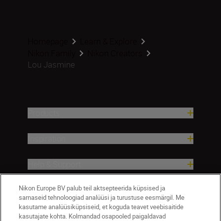
Homepage
Learn & Explore
Nikon Family
Nikon Creators
Lou Jasmine
Products
Inspiration
Help & Support
Nikon Europe BV palub teil aktsepteerida küpsised ja
Company
sarnaseid tehnoloogiad analüüsi ja turustuse eesmärgil. Me
kasutame analüüsiküpsiseid, et koguda teavet veebisaitide
kasutajate kohta. Kolmandad osapooled paigaldavad