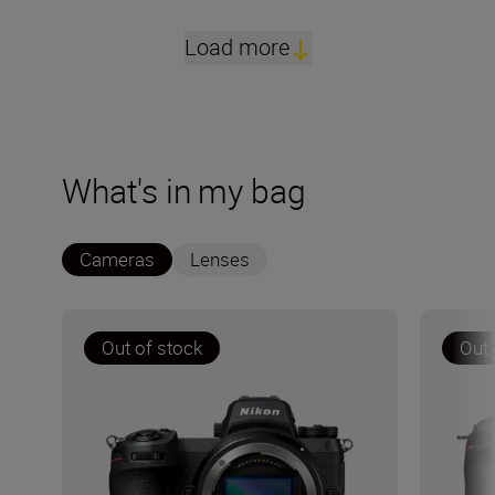
Load more
What's in my bag
Cameras
Lenses
Out of stock
Out 