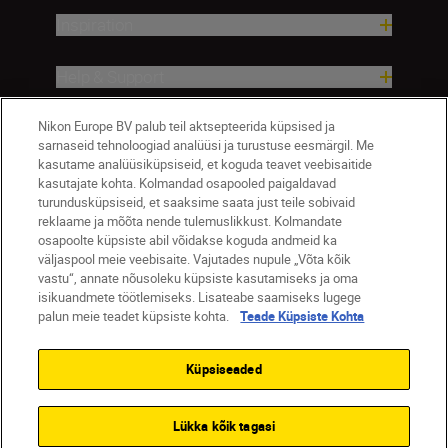
Inspiration
Help & Support
Nikon Europe BV palub teil aktsepteerida küpsised ja
Company
sarnaseid tehnoloogiad analüüsi ja turustuse eesmärgil. Me
kasutame analüüsiküpsiseid, et koguda teavet veebisaitide
kasutajate kohta. Kolmandad osapooled paigaldavad
turundusküpsiseid, et saaksime saata just teile sobivaid
reklaame ja mõõta nende tulemuslikkust. Kolmandate
osapoolte küpsiste abil võidakse koguda andmeid ka
väljaspool meie veebisaite. Vajutades nupule „Võta kõik
vastu“, annate nõusoleku küpsiste kasutamiseks ja oma
isikuandmete töötlemiseks. Lisateabe saamiseks lugege
palun meie teadet küpsiste kohta.
Teade Küpsiste Kohta
Eesti
Nikon Sites
Contact Us
Privacy Notice
Terms of Use
Küpsiseaded
Cookie Notice
Cookie Settings
© 2026 Nikon
Lükka kõik tagasi