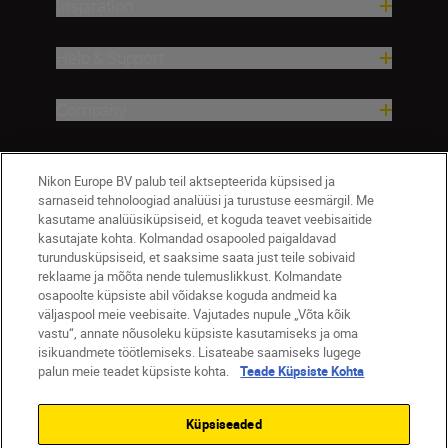
Inspiration
Help & Support
Company
Nikon Europe BV palub teil aktsepteerida küpsised ja
sarnaseid tehnoloogiad analüüsi ja turustuse eesmärgil. Me
kasutame analüüsiküpsiseid, et koguda teavet veebisaitide
kasutajate kohta. Kolmandad osapooled paigaldavad
turundusküpsiseid, et saaksime saata just teile sobivaid
reklaame ja mõõta nende tulemuslikkust. Kolmandate
osapoolte küpsiste abil võidakse koguda andmeid ka
Eesti
Nikon Sites
väljaspool meie veebisaite. Vajutades nupule „Võta kõik
Contact Us
Privacy Notice
Terms of Use
vastu“, annate nõusoleku küpsiste kasutamiseks ja oma
isikuandmete töötlemiseks. Lisateabe saamiseks lugege
Cookie Notice
Cookie Settings
palun meie teadet küpsiste kohta.
Teade Küpsiste Kohta
© 2026 Nikon
Küpsiseaded