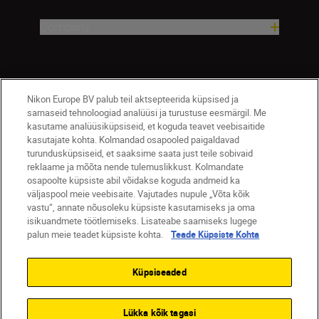
Company
Nikon Europe BV palub teil aktsepteerida küpsised ja
sarnaseid tehnoloogiad analüüsi ja turustuse eesmärgil. Me
kasutame analüüsiküpsiseid, et koguda teavet veebisaitide
kasutajate kohta. Kolmandad osapooled paigaldavad
turundusküpsiseid, et saaksime saata just teile sobivaid
Eesti
Nikon Sites
reklaame ja mõõta nende tulemuslikkust. Kolmandate
osapoolte küpsiste abil võidakse koguda andmeid ka
Contact Us
Privacy Notice
Terms of Use
väljaspool meie veebisaite. Vajutades nupule „Võta kõik
Cookie Notice
Cookie Settings
vastu“, annate nõusoleku küpsiste kasutamiseks ja oma
© 2026 Nikon
isikuandmete töötlemiseks. Lisateabe saamiseks lugege
palun meie teadet küpsiste kohta.
Teade Küpsiste Kohta
Küpsiseaded
SKIP
Lükka kõik tagasi