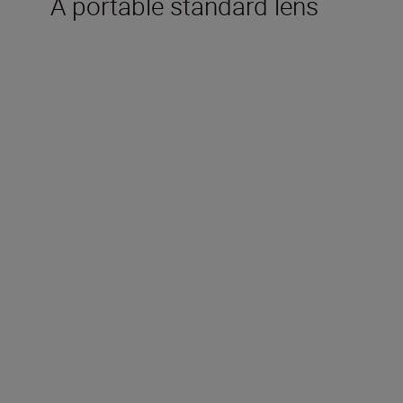
A portable standard lens
Technical Specifications
Focal length
50mm
Maximum aperture
f/1.8
Minimum aperture