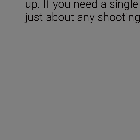
up. If you need a singl
just about any shooting o
Technical Specifica
Focal length