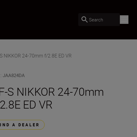
Search
-S NIKKOR 24-70mm f/2.8E ED VR
U
:
JAA824DA
F-S NIKKOR 24-70mm
/2.8E ED VR
FIND A DEALER