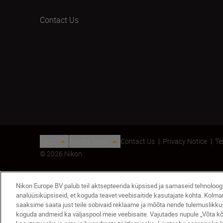
Contact Us
Eesti
Nikon Sites
Contact Us
Privacy Notice
Te
© 2026 Nikon
Nikon Europe BV palub teil aktsepteerida küpsised ja sarnaseid tehnoloo
analüüsiküpsiseid, et koguda teavet veebisaitide kasutajate kohta. Kolm
saaksime saata just teile sobivaid reklaame ja mõõta nende tulemuslikku
koguda andmeid ka väljaspool meie veebisaite. Vajutades nupule „Võta kõ