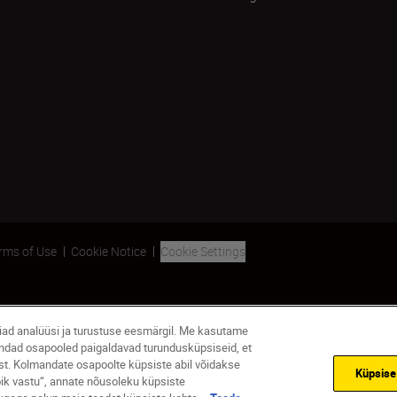
rms of Use
Cookie Notice
Cookie Settings
giad analüüsi ja turustuse eesmärgil. Me kasutame
andad osapooled paigaldavad turundusküpsiseid, et
st. Kolmandate osapoolte küpsiste abil võidakse
Küpsis
ik vastu“, annate nõusoleku küpsiste