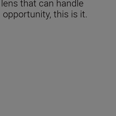
e lens that can handle
pportunity, this is it.
tions