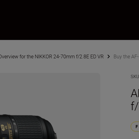
Overview for the NIKKOR 24-70mm f/2.8E ED VR
Buy the AF
SK
A
f