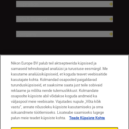
Inspiration
Help & Support
Company
Nikon Europe BV palub teil aktsepteerida küpsised ja
sarnaseid tehnoloogiad analüüsi ja turustuse eesmärgil. Me
kasutame analüüsiküpsiseid, et koguda teavet veebisaitide
kasutajate kohta. Kolmandad osapooled paigaldavad
turundusküpsiseid, et saaksime saata just teile sobivaid
Eesti
Nikon Sites
reklaame ja mõõta nende tulemuslikkust. Kolmandate
osapoolte küpsiste abil võidakse koguda andmeid ka
Contact Us
Privacy Notice
Terms of Use
väljaspool meie veebisaite. Vajutades nupule „Võta kõik
Cookie Notice
Cookie Settings
vastu“, annate nõusoleku küpsiste kasutamiseks ja oma
© 2026 Nikon
isikuandmete töötlemiseks. Lisateabe saamiseks lugege
palun meie teadet küpsiste kohta.
Teade Küpsiste Kohta