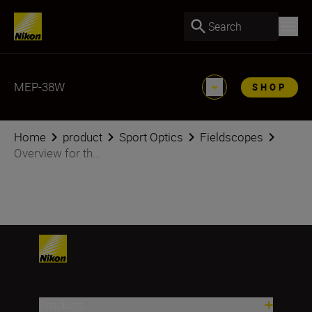
Search
MEP-38W
SHOP
Home
product
Sport Optics
Fieldscopes
Overview for th...
Products