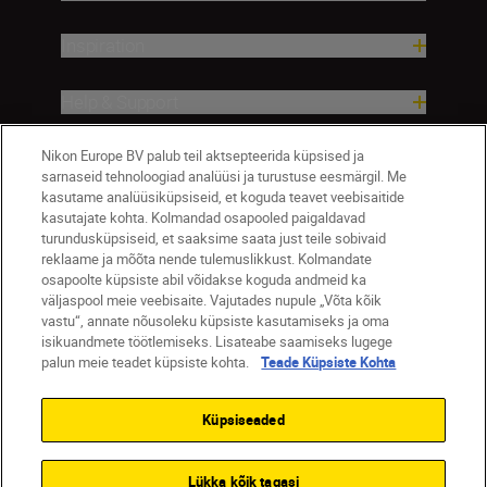
Inspiration
Help & Support
Nikon Europe BV palub teil aktsepteerida küpsised ja
Company
sarnaseid tehnoloogiad analüüsi ja turustuse eesmärgil. Me
kasutame analüüsiküpsiseid, et koguda teavet veebisaitide
kasutajate kohta. Kolmandad osapooled paigaldavad
turundusküpsiseid, et saaksime saata just teile sobivaid
reklaame ja mõõta nende tulemuslikkust. Kolmandate
osapoolte küpsiste abil võidakse koguda andmeid ka
väljaspool meie veebisaite. Vajutades nupule „Võta kõik
vastu“, annate nõusoleku küpsiste kasutamiseks ja oma
isikuandmete töötlemiseks. Lisateabe saamiseks lugege
palun meie teadet küpsiste kohta.
Teade Küpsiste Kohta
Eesti
Nikon Sites
Contact Us
Privacy Notice
Terms of Use
Küpsiseaded
Cookie Notice
Cookie Settings
© 2026 Nikon
Lükka kõik tagasi