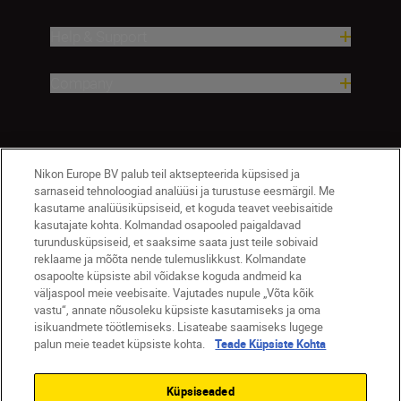
Help & Support
Company
Nikon Europe BV palub teil aktsepteerida küpsised ja
sarnaseid tehnoloogiad analüüsi ja turustuse eesmärgil. Me
kasutame analüüsiküpsiseid, et koguda teavet veebisaitide
kasutajate kohta. Kolmandad osapooled paigaldavad
turundusküpsiseid, et saaksime saata just teile sobivaid
Eesti
Nikon Sites
reklaame ja mõõta nende tulemuslikkust. Kolmandate
osapoolte küpsiste abil võidakse koguda andmeid ka
Contact Us
Privacy Notice
Terms of Use
väljaspool meie veebisaite. Vajutades nupule „Võta kõik
Cookie Notice
Cookie Settings
vastu“, annate nõusoleku küpsiste kasutamiseks ja oma
© 2026 Nikon
isikuandmete töötlemiseks. Lisateabe saamiseks lugege
palun meie teadet küpsiste kohta.
Teade Küpsiste Kohta
Küpsiseaded
SKIP