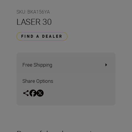
SKU
:
BKA156YA
LASER 30
FIND A DEALER
Free Shipping
Share Options