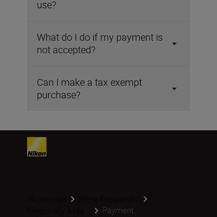
use?
What do I do if my payment is
not accepted?
Can I make a tax exempt
purchase?
Homepage
Store Frequentl...
Payment
Frequently Aske...