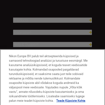
Products
Inspiration
Help & Support
Nikon Europe BV palub teil aktsepteerida küpsised ja
Company
sarnaseid tehnoloogiad analüüsi ja turustuse eesmärgil. Me
kasutame analüüsiküpsiseid, et koguda teavet veebisaitide
kasutajate kohta. Kolmandad osapooled paigaldavad
turundusküpsiseid, et saaksime saata just teile sobivaid
reklaame ja mõõta nende tulemuslikkust. Kolmandate
osapoolte küpsiste abil võidakse koguda andmeid ka
väljaspool meie veebisaite. Vajutades nupule „Võta kõik
vastu“, annate nõusoleku küpsiste kasutamiseks ja oma
isikuandmete töötlemiseks. Lisateabe saamiseks lugege
palun meie teadet küpsiste kohta.
Teade Küpsiste Kohta
Eesti
Nikon Sites