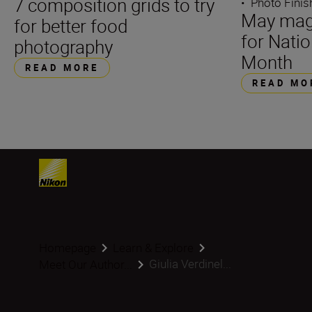
7 composition grids to try
•
Photo Finis
May magi
for better food
for Nati
photography
Month
READ MORE
READ MO
Homepage
Learn & Explore
Giulia Verdinel...
Meet Our Author...