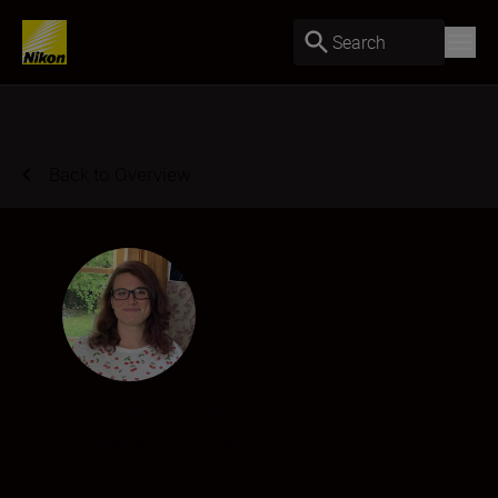
Search
Back to Overview
Giulia Verdinelli
Photographer
•
Food