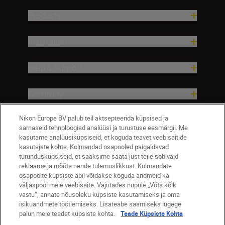
Products
Inspiration
Help & Support
Company
Nikon Europe BV palub teil aktsepteerida küpsised ja
sarnaseid tehnoloogiad analüüsi ja turustuse eesmärgil. Me
kasutame analüüsiküpsiseid, et koguda teavet veebisaitide
kasutajate kohta. Kolmandad osapooled paigaldavad
turundusküpsiseid, et saaksime saata just teile sobivaid
reklaame ja mõõta nende tulemuslikkust. Kolmandate
osapoolte küpsiste abil võidakse koguda andmeid ka
väljaspool meie veebisaite. Vajutades nupule „Võta kõik
Eesti
Nikon Sites
vastu“, annate nõusoleku küpsiste kasutamiseks ja oma
isikuandmete töötlemiseks. Lisateabe saamiseks lugege
Contact Us
Privacy Notice
Terms of Use
palun meie teadet küpsiste kohta.
Teade Küpsiste Kohta
Cookie Notice
Cookie Settings