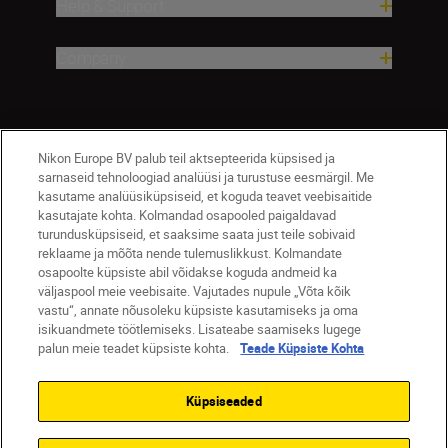
Help & Support
Company
Nikon Europe BV palub teil aktsepteerida küpsised ja
sarnaseid tehnoloogiad analüüsi ja turustuse eesmärgil. Me
kasutame analüüsiküpsiseid, et koguda teavet veebisaitide
kasutajate kohta. Kolmandad osapooled paigaldavad
turundusküpsiseid, et saaksime saata just teile sobivaid
reklaame ja mõõta nende tulemuslikkust. Kolmandate
Eesti
Nikon Sites
osapoolte küpsiste abil võidakse koguda andmeid ka
Contact Us
Privacy Notice
Terms of Use
väljaspool meie veebisaite. Vajutades nupule „Võta kõik
Cookie Notice
Cookie Settings
vastu“, annate nõusoleku küpsiste kasutamiseks ja oma
© 2026 Nikon
isikuandmete töötlemiseks. Lisateabe saamiseks lugege
palun meie teadet küpsiste kohta.
Teade Küpsiste Kohta
Küpsiseaded
SKIP