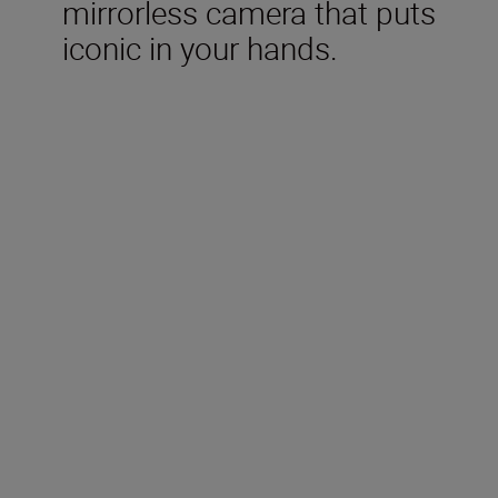
mirrorless camera that puts
iconic in your hands.
Included in the box
Rechargeable Li-ion